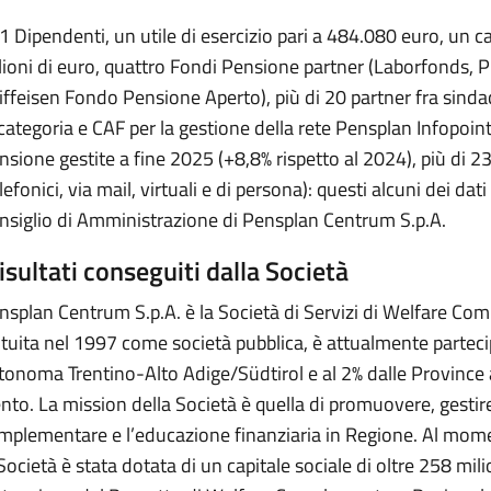
1 Dipendenti, un utile di esercizio pari a 484.080 euro, un ca
lioni di euro, quattro Fondi Pensione partner (Laborfonds, P
iffeisen Fondo Pensione Aperto), più di 20 partner fra sindac
 categoria e CAF per la gestione della rete Pensplan Infopoin
nsione gestite a fine 2025 (+8,8% rispetto al 2024), più di 23
lefonici, via mail, virtuali e di persona): questi alcuni dei dat
nsiglio di Amministrazione di Pensplan Centrum S.p.A.
risultati conseguiti dalla Società
nsplan Centrum S.p.A. è la Società di Servizi di Welfare Co
tituita nel 1997 come società pubblica, è attualmente partec
tonoma Trentino-Alto Adige/Südtirol e al 2% dalle Province
ento. La mission della Società è quella di promuovere, gestir
mplementare e l’educazione finanziaria in Regione. Al mome
 Società è stata dotata di un capitale sociale di oltre 258 mili