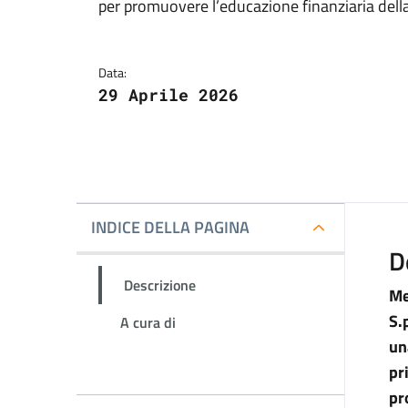
per promuovere l’educazione finanziaria dell
Data:
29 Aprile 2026
INDICE DELLA PAGINA
D
Descrizione
Me
S.
A cura di
un
pr
pr