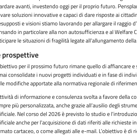
ardare avanti, investendo oggi per il proprio futuro. Pensp
ovare soluzioni innovative e capaci di dare risposte ai cittad
esupposti e visioni stiamo lavorando per allargare il raggio d’
nsando in particolare alla non autosufficienza e al Welfare
icipare le situazioni di fragilità legate all’allungamento della
 prospettive
obiettivo per il prossimo futuro rimane quello di affiancare e s
mai consolidate i nuovi progetti individuati e in fase di ind
lle modifiche apportate alla normativa regionale di riferimen
attività di informazione e consulenza svolta a favore della co
mpre più personalizzata, anche grazie all’ausilio degli strumen
tificiale. Nel corso del 2026 è previsto lo studio e l’introduzi
ificiale anche per l’acquisizione di dati riferiti alle richieste
rmato cartaceo, o come allegati alle e-mail. L’obiettivo è di 