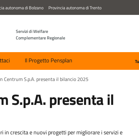
cia autonoma di Bolzano
Provincia autonoma di Trento
Servizi di Welfare
Complementare Regionale
ttaci
Il Progetto Pensplan
Tu
n Centrum S.p.A. presenta il bilancio 2025
 S.p.A. presenta il
à
i in crescita e nuovi progetti per migliorare i servizi e