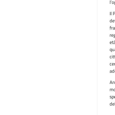
l’o
Il 
de
fr
re
et
qu
ci
ce
ad
An
mo
sp
de