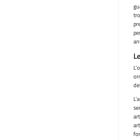
gu
tr
pr
pe
ant
Le
L’
or
de
L’
se
ar
art
fo