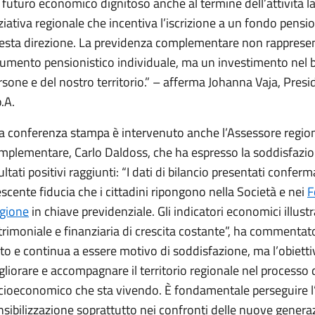
 futuro economico dignitoso anche al termine dell’attività l
iziativa regionale che incentiva l’iscrizione a un fondo pensio
esta direzione. La previdenza complementare non rappresen
rumento pensionistico individuale, ma un investimento nel b
rsone e del nostro territorio.” – afferma Johanna Vaja, Pre
.A.
la conferenza stampa è intervenuto anche l’Assessore region
mplementare, Carlo Daldoss, che ha espresso la soddisfazion
ultati positivi raggiunti: “I dati di bilancio presentati confer
escente fiducia che i cittadini ripongono nella Società e nei
F
gione
in chiave previdenziale. Gli indicatori economici illust
trimoniale e finanziaria di crescita costante”, ha commentat
tto e continua a essere motivo di soddisfazione, ma l’obietti
gliorare e accompagnare il territorio regionale nel process
cioeconomico che sta vivendo. È fondamentale perseguire l’
nsibilizzazione soprattutto nei confronti delle nuove generaz