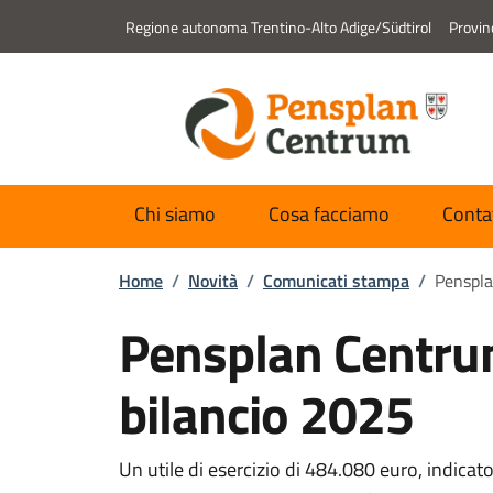
Regione autonoma Trentino-Alto Adige/Südtirol
Provin
Chi siamo
Cosa facciamo
Conta
Home
/
Novità
/
Comunicati stampa
/
Penspla
Pensplan Centrum
bilancio 2025
Dettagli della novit
Un utile di esercizio di 484.080 euro, indicator