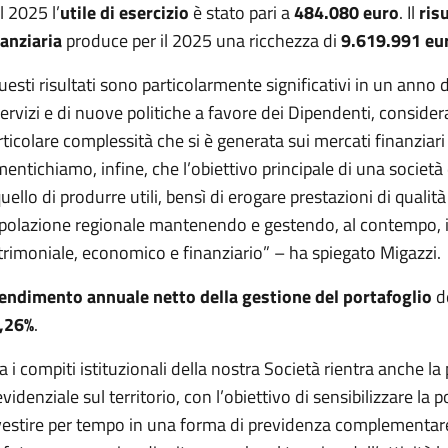
l 2025 l’
utile di esercizio
è stato pari a
484.080 euro
. Il
ris
nanziaria
produce per il 2025 una ricchezza di
9.619.991 eu
uesti risultati sono particolarmente significativi in un anno d
servizi e di nuove politiche a favore dei Dipendenti, consider
rticolare complessità che si è generata sui mercati finanziar
mentichiamo, infine, che l’obiettivo principale di una società
uello di produrre utili, bensì di erogare prestazioni di qualità
polazione regionale mantenendo e gestendo, al contempo, il
trimoniale, economico e finanziario” – ha spiegato Migazzi.
endimento annuale netto della gestione del portafoglio
de
,26%
.
ra i compiti istituzionali della nostra Società rientra anche l
evidenziale sul territorio, con l’obiettivo di sensibilizzare la
vestire per tempo in una forma di previdenza complementare,