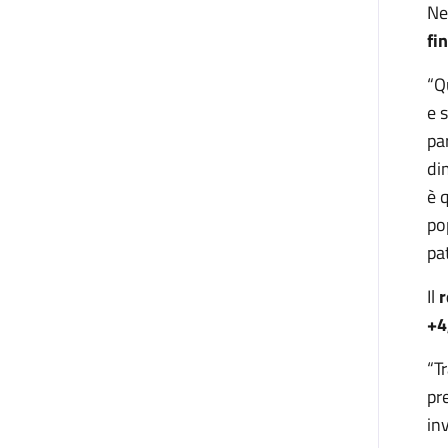
Ne
fi
“Q
e 
pa
di
è q
po
pa
Il
r
+4
“T
pr
in