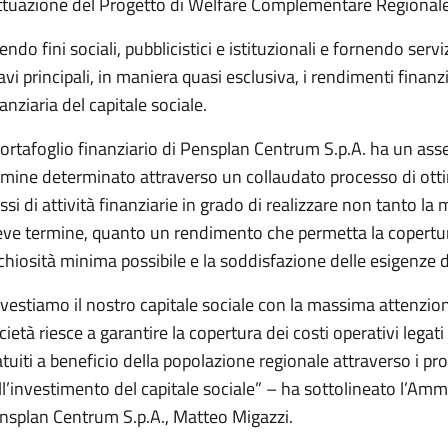
attuazione del Progetto di Welfare Complementare Regional
ndo fini sociali, pubblicistici e istituzionali e fornendo serviz
cavi principali, in maniera quasi esclusiva, i rendimenti finanz
anziaria del capitale sociale.
 portafoglio finanziario di Pensplan Centrum S.p.A. ha un ass
rmine determinato attraverso un collaudato processo di ott
assi di attività finanziarie in grado di realizzare non tanto la
eve termine, quanto un rendimento che permetta la copertura
schiosità minima possibile e la soddisfazione delle esigenze di
nvestiamo il nostro capitale sociale con la massima attenzio
cietà riesce a garantire la copertura dei costi operativi legati
atuiti a beneficio della popolazione regionale attraverso i pro
ll’investimento del capitale sociale” – ha sottolineato l’Am
nsplan Centrum S.p.A., Matteo Migazzi.