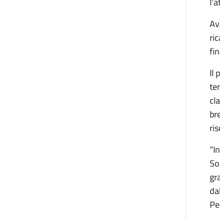
l’
Ave
ri
fin
Il
te
cl
br
ri
“I
So
gr
da
Pe