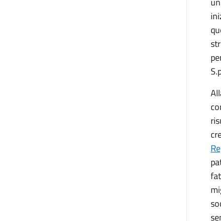
un
in
qu
st
pe
S.p
Al
co
ris
cr
Re
pa
fa
mi
so
se