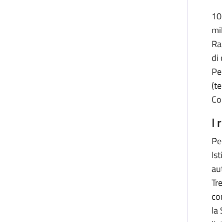
10
mi
Ra
di
Pe
(te
Co
I 
Pe
Is
au
Tr
co
la