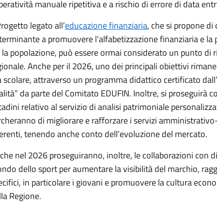
peratività manuale ripetitiva e a rischio di errore di data entr
Progetto legato all’
educazione finanziaria
, che si propone di
terminante a promuovere l’alfabetizzazione finanziaria e l
a la popolazione, può essere ormai considerato un punto di ri
gionale. Anche per il 2026, uno dei principali obiettivi riman
à scolare, attraverso un programma didattico certificato dall
alità” da parte del Comitato EDUFIN. Inoltre, si proseguirà con
ttadini relativo al servizio di analisi patrimoniale personalizz
rcheranno di migliorare e rafforzare i servizi amministrativo-
erenti, tenendo anche conto dell’evoluzione del mercato.
che nel 2026 proseguiranno, inoltre, le collaborazioni con di
ndo dello sport per aumentare la visibilità del marchio, rag
ecifici, in particolare i giovani e promuovere la cultura econo
lla Regione.