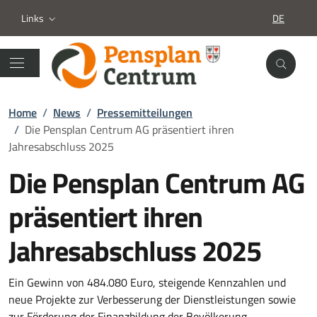
Links
DE
SPRACHA
Home
/
News
/
Pressemitteilungen
/
Die Pensplan Centrum AG präsentiert ihren
Jahresabschluss 2025
Die Pensplan Centrum AG
präsentiert ihren
Jahresabschluss 2025
Details zur News
Ein Gewinn von 484.080 Euro, steigende Kennzahlen und
neue Projekte zur Verbesserung der Dienstleistungen sowie
zur Förderung der Finanzbildung der Bevölkerung