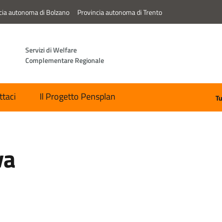
cia autonoma di Bolzano
Provincia autonoma di Trento
Servizi di Welfare
Complementare Regionale
ttaci
Il Progetto Pensplan
Tu
va