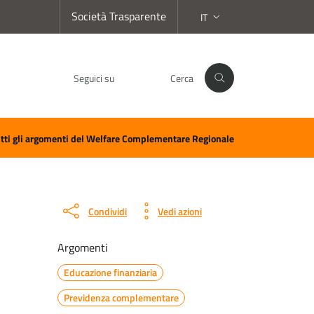
Società Trasparente
IT
SELEZIONE LINGUA:
Seguici su
Cerca
Facebook
Instagram
LinkedIn
YouTube
Spotify
WhatsApp
tti gli argomenti del Welfare Complementare Regionale
Condividi
Vedi azioni
Argomenti
Educazione finanziaria
Previdenza complementare