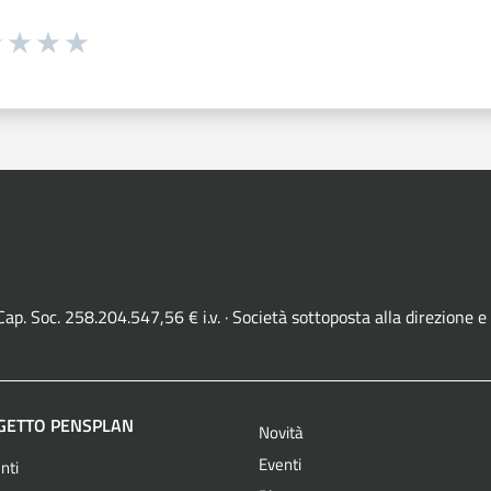
1 stelle su 5
uta 2 stelle su 5
Valuta 3 stelle su 5
Valuta 4 stelle su 5
Valuta 5 stelle su 5
· Cap. Soc. 258.204.547,56 € i.v. · Società sottoposta alla direzio
OGETTO PENSPLAN
Novità
Eventi
nti