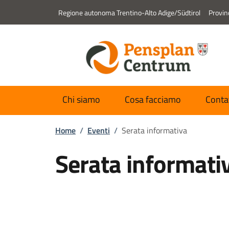
Regione autonoma Trentino-Alto Adige/Südtirol
Provin
Chi siamo
Cosa facciamo
Conta
Home
/
Eventi
/
Serata informativa
Serata informati