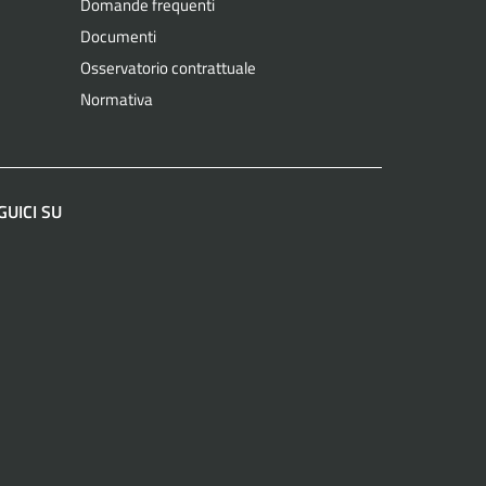
Domande frequenti
Documenti
Osservatorio contrattuale
Normativa
GUICI SU
acebook
Instagram
LinkedIn
YouTube
Spotify
WhatsApp