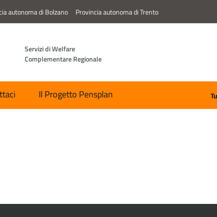
cia autonoma di Bolzano
Provincia autonoma di Trento
Servizi di Welfare
Complementare Regionale
ttaci
Il Progetto Pensplan
Tu