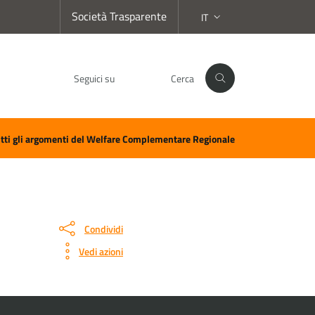
Società Trasparente
IT
SELEZIONE LINGUA:
Seguici su
Cerca
Facebook
Instagram
LinkedIn
YouTube
Spotify
WhatsApp
tti gli argomenti del Welfare Complementare Regionale
Condividi
Vedi azioni