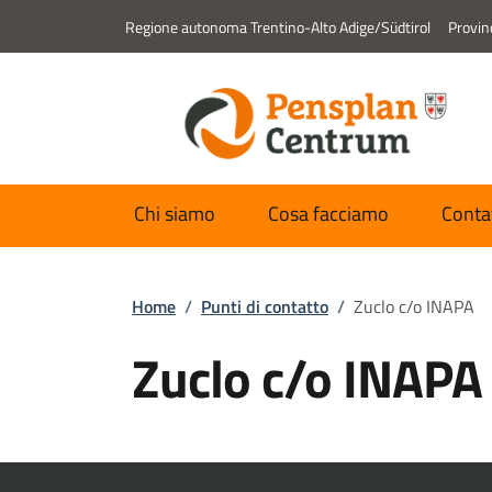
Regione autonoma Trentino-Alto Adige/Südtirol
Provin
Chi siamo
Cosa facciamo
Conta
Home
/
Punti di contatto
/
Zuclo c/o INAPA
Zuclo c/o INAPA