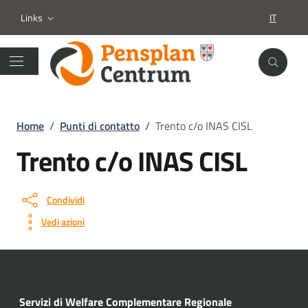
Links
IT
SELEZION
Home
/
Punti di contatto
/
Trento c/o INAS CISL
Trento c/o INAS CISL
Condividi
Vedi azioni
Servizi di Welfare Complementare Regionale