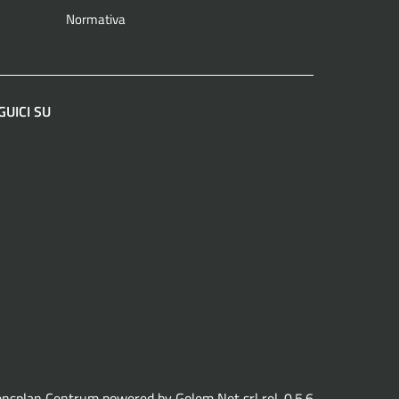
Normativa
GUICI SU
acebook
Instagram
LinkedIn
YouTube
Spotify
WhatsApp
ensplan Centrum powered by
Golem Net srl
rel. 0.5.6