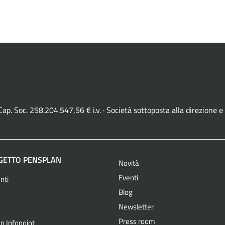
· Cap. Soc. 258.204.547,56 € i.v. · Società sottoposta alla direzio
OGETTO PENSPLAN
Novità
Eventi
nti
Blog
Newsletter
Press room
n Infopoint