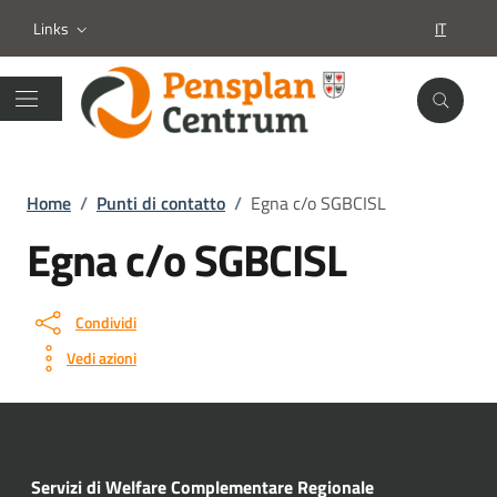
Links
IT
SELEZION
Home
/
Punti di contatto
/
Egna c/o SGBCISL
Egna c/o SGBCISL
Condividi
Vedi azioni
Servizi di Welfare Complementare Regionale