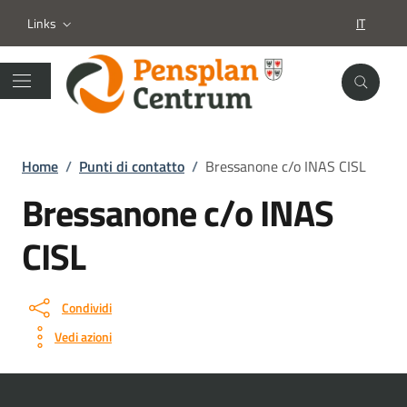
Links
IT
SELEZION
Home
/
Punti di contatto
/
Bressanone c/o INAS CISL
Bressanone c/o INAS
CISL
Condividi
Vedi azioni