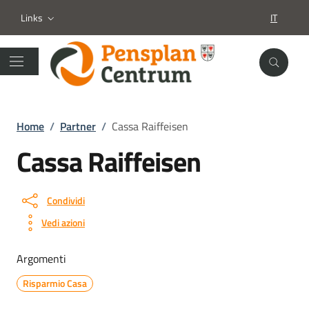
Links
IT
SELEZION
Home
/
Partner
/
Cassa Raiffeisen
Cassa Raiffeisen
Condividi
Vedi azioni
Argomenti
Risparmio Casa