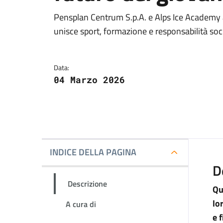
Dettagli della novit
Pensplan Centrum S.p.A. e Alps Ice Academy a
unisce sport, formazione e responsabilità soci
Data:
04 Marzo 2026
INDICE DELLA PAGINA
D
Descrizione
Qu
lo
A cura di
e 