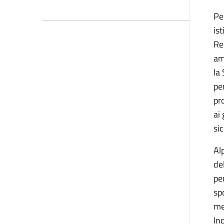
Pe
is
Re
am
la
pe
pr
ai
si
Al
de
per
sp
me
In