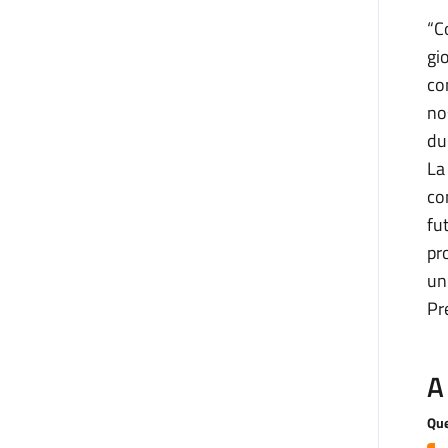
“C
gi
co
no
du
La
co
fu
pr
un
Pr
A
Que