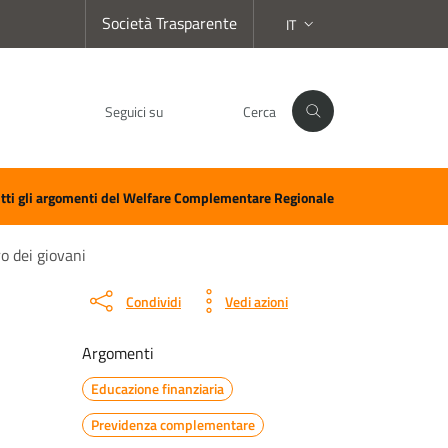
Società Trasparente
IT
SELEZIONE LINGUA:
Seguici su
Cerca
Facebook
Instagram
LinkedIn
YouTube
Spotify
WhatsApp
tti gli argomenti del Welfare Complementare Regionale
o dei giovani
Condividi
Vedi azioni
Argomenti
Educazione finanziaria
Previdenza complementare