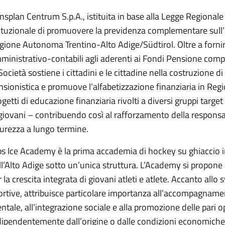
nsplan Centrum S.p.A., istituita in base alla Legge Regionale
tituzionale di promuovere la previdenza complementare sull’in
gione Autonoma Trentino-Alto Adige/Südtirol. Oltre a fornir
ministrativo-contabili agli aderenti ai Fondi Pensione comp
 Società sostiene i cittadini e le cittadine nella costruzione
nsionistica e promuove l’alfabetizzazione finanziaria in Regio
ogetti di educazione finanziaria rivolti a diversi gruppi targe
 giovani – contribuendo così al rafforzamento della responsab
curezza a lungo termine.
ps Ice Academy è la prima accademia di hockey su ghiaccio in 
ll’Alto Adige sotto un’unica struttura. L’Academy si propon
 la crescita integrata di giovani atleti e atlete. Accanto allo 
ortive, attribuisce particolare importanza all’accompagnamen
ntale, all’integrazione sociale e alla promozione delle pari o
dipendentemente dall’origine o dalle condizioni economiche,