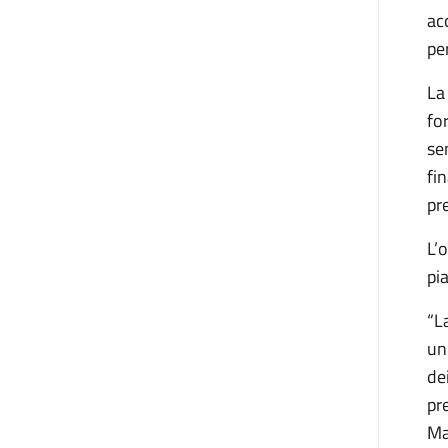
ac
pe
La
fo
sen
fi
pr
L’
pi
“L
un
de
pr
Ma