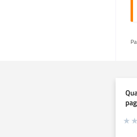
Pa
Qua
pag
Valuta 
Val