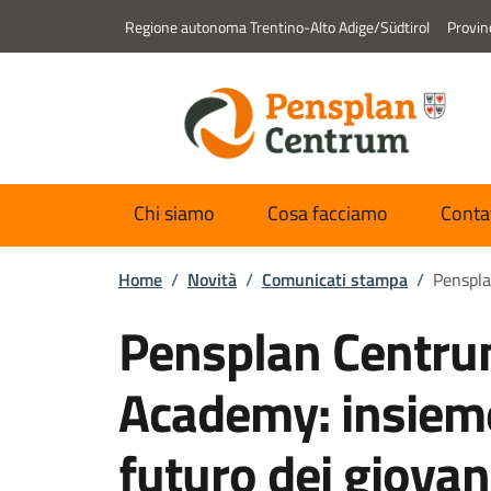
Regione autonoma Trentino-Alto Adige/Südtirol
Provin
Chi siamo
Cosa facciamo
Conta
Home
/
Novità
/
Comunicati stampa
/
Penspla
Pensplan Centrum
Academy: insieme 
futuro dei giovan