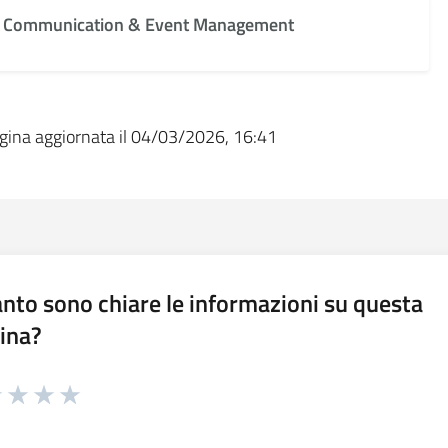
Communication & Event Management
gina aggiornata il 04/03/2026, 16:41
nto sono chiare le informazioni su questa
ina?
1 stelle su 5
uta 2 stelle su 5
Valuta 3 stelle su 5
Valuta 4 stelle su 5
Valuta 5 stelle su 5