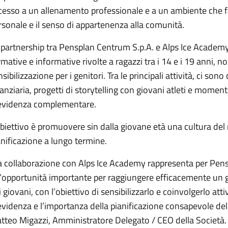
cesso a un allenamento professionale e a un ambiente che fa
rsonale e il senso di appartenenza alla comunità.
 partnership tra Pensplan Centrum S.p.A. e Alps Ice Academy s
rmative e informative rivolte a ragazzi tra i 14 e i 19 anni, no
sibilizzazione per i genitori. Tra le principali attività, ci son
nanziaria, progetti di storytelling con giovani atleti e momen
evidenza complementare.
obiettivo è promuovere sin dalla giovane età una cultura del 
anificazione a lungo termine.
a collaborazione con Alps Ice Academy rappresenta per Pen
’opportunità importante per raggiungere efficacemente un 
i giovani, con l’obiettivo di sensibilizzarlo e coinvolgerlo a
evidenza e l’importanza della pianificazione consapevole del
tteo Migazzi, Amministratore Delegato / CEO della Società.