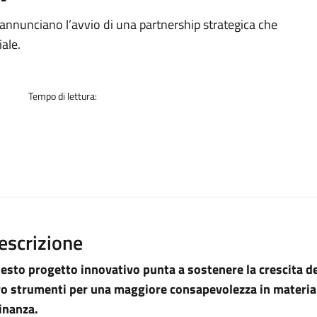
à
nnunciano l’avvio di una partnership strategica che
ale.
Tempo di lettura:
escrizione
esto progetto innovativo punta a sostenere la crescita dei
ro strumenti per una maggiore consapevolezza in materia 
finanza.