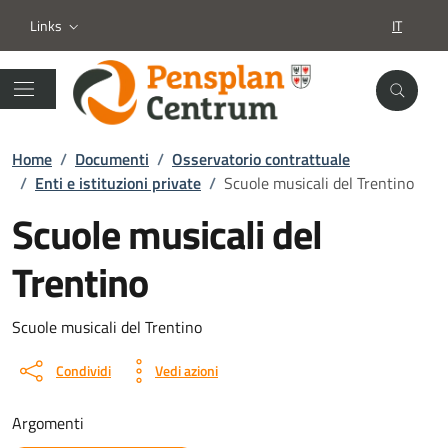
Links
IT
SELEZION
Home
/
Documenti
/
Osservatorio contrattuale
/
Enti e istituzioni private
/
Scuole musicali del Trentino
Scuole musicali del
Trentino
Dettagli del documento
Scuole musicali del Trentino
Condividi
Vedi azioni
Argomenti