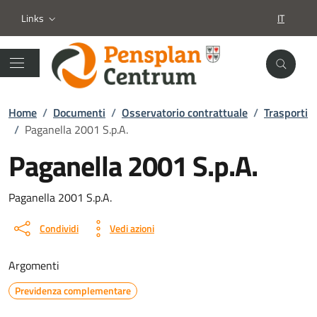
Links
IT
SELEZION
Home
/
Documenti
/
Osservatorio contrattuale
/
Trasporti
/
Paganella 2001 S.p.A.
Paganella 2001 S.p.A.
Dettagli del documento
Paganella 2001 S.p.A.
Condividi
Vedi azioni
Argomenti
Previdenza complementare