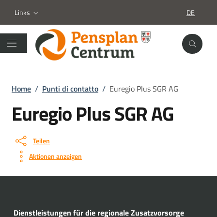
Links
DE
SPRACHA
Home
/
Punti di contatto
/
Euregio Plus SGR AG
Euregio Plus SGR AG
Teilen
Aktionen anzeigen
Dienstleistungen für die regionale Zusatzvorsorge