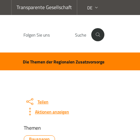
Transparente Gesellschaft
DE
SPRACHAUSWAHL:
Folgen Sie uns
Suche
Facebook
Instagram
LinkedIn
YouTube
Spotify
WhatsApp
Die Themen der Regionalen Zusatzvorsorge
Teilen
Aktionen anzeigen
Themen
Bausparen