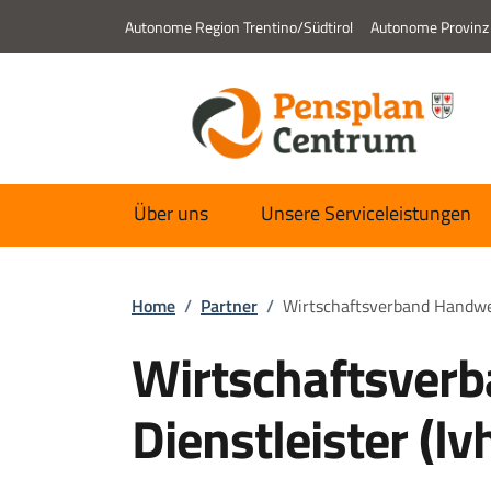
Autonome Region Trentino/Südtirol
Autonome Provinz
Über uns
Unsere Serviceleistungen
Home
/
Partner
/
Wirtschaftsverband Handwer
Wirtschaftsver
Dienstleister (lv