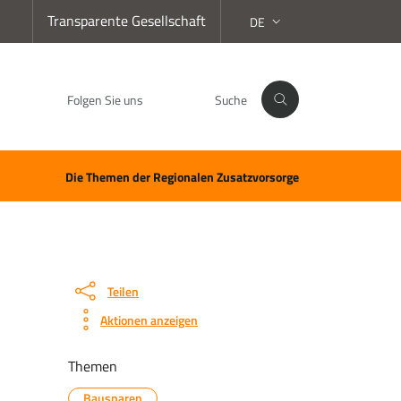
Transparente Gesellschaft
DE
SPRACHAUSWAHL:
Folgen Sie uns
Suche
Facebook
Instagram
LinkedIn
YouTube
Spotify
WhatsApp
Die Themen der Regionalen Zusatzvorsorge
Teilen
Aktionen anzeigen
Themen
Bausparen