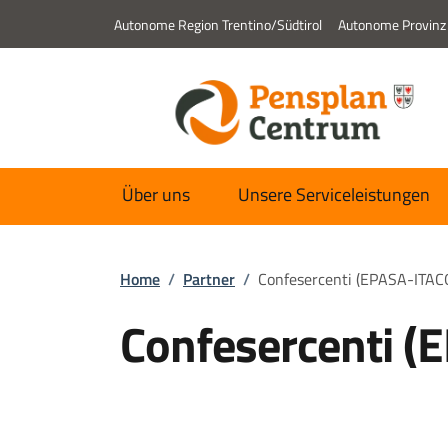
Autonome Region Trentino/Südtirol
Autonome Provinz
Über uns
Unsere Serviceleistungen
Home
/
Partner
/
Confesercenti (EPASA-ITAC
Confesercenti (