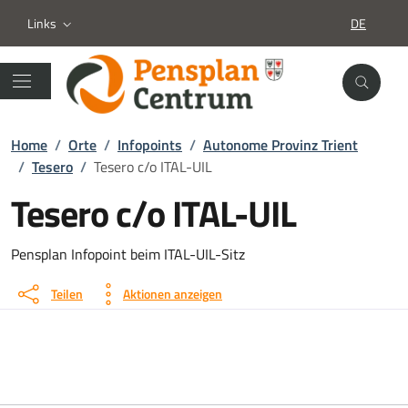
Links
DE
SPRACHA
Home
/
Orte
/
Infopoints
/
Autonome Provinz Trient
/
Tesero
/
Tesero c/o ITAL-UIL
Tesero c/o ITAL-UIL
Standort details
Pensplan Infopoint beim ITAL-UIL-Sitz
Teilen
Aktionen anzeigen