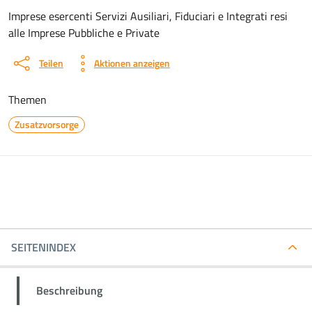
Dokument details
Imprese esercenti Servizi Ausiliari, Fiduciari e Integrati resi
alle Imprese Pubbliche e Private
Teilen
Aktionen anzeigen
Themen
Zusatzvorsorge
SEITENINDEX
Beschreibung