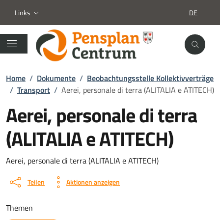
Links
DE
SPRACHA
Home
/
Dokumente
/
Beobachtungsstelle Kollektivverträge
/
Transport
/
Aerei, personale di terra (ALITALIA e ATITECH)
Aerei, personale di terra
(ALITALIA e ATITECH)
Dokument details
Aerei, personale di terra (ALITALIA e ATITECH)
Teilen
Aktionen anzeigen
Themen